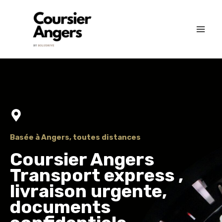
Aller
MA
au
ME
contenu
Basée à Angers, toutes distances
Coursier Angers
Transport express ,
livraison urgente,
documents