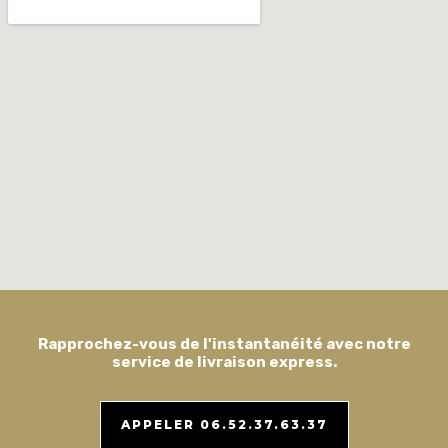
Rapprochez-vous de l'instantanéité avec notre
service de livraison express.
APPELER 06.52.37.63.37