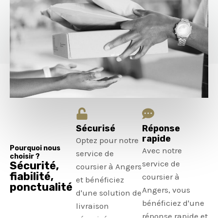
Sécurisé
Réponse
rapide
Optez pour notre
Pourquoi nous
Avec notre
service de
choisir ?
service de
Sécurité,
coursier à Angers
fiabilité,
coursier à
et bénéficiez
ponctualité
Angers, vous
d'une solution de
bénéficiez d'une
livraison
réponse rapide et